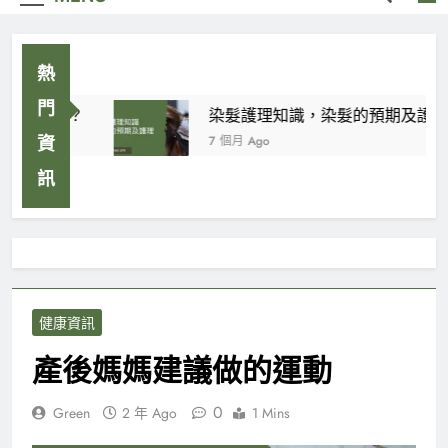
熱
門
甚麼花好？
染髮護理知識，染髮的預期及護理
7 個月 Ago
資
訊
健康資訊
產後媽媽建議做的運動
0
Green
2 年 Ago
1 Mins