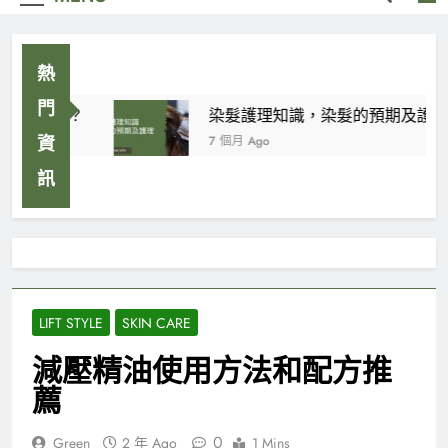
熱
門
甚麼花好？
染髮護理知識，染髮的預期及護理
7 個月 Ago
資
訊
LIFT STYLE
SKIN CARE
減壓精油使用方法和配方推
薦
0
Green
2 年 Ago
1 Mins