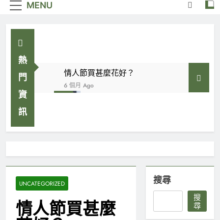
MENU
熱
情人節買甚麼花好？
門
6 個月 Ago
資
染髮護理知識，染髮的
預期及護理
訊
7 個月 Ago
香港殯儀公司收費定義
8 個月 Ago
為何要選擇殯儀公司搞喪禮？
10 個月 Ago
搜尋
UNCATEGORIZED
香港殯儀禁忌5個重點！
搜
1 年 Ago
情人節買甚麼
尋
揀香港殯儀公司有咩要注意?7