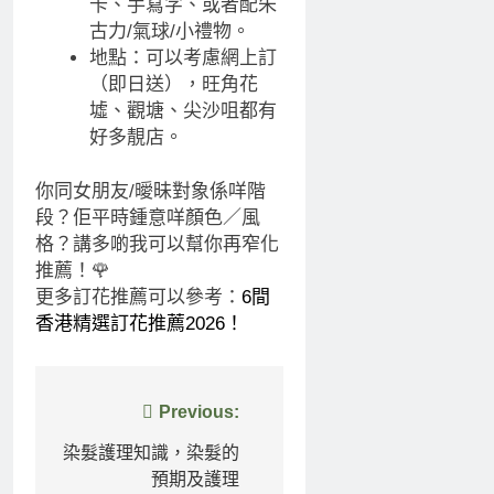
卡、手寫字、或者配朱
古力/氣球/小禮物。
地點：可以考慮網上訂
（即日送），旺角花
墟、觀塘、尖沙咀都有
好多靚店。
你同女朋友/曖昧對象係咩階
段？佢平時鍾意咩顏色／風
格？講多啲我可以幫你再窄化
推薦！🌹
更多訂花推薦可以參考：
6間
香港精選訂花推薦2026！
文
Previous:
章
染髮護理知識，染髮的
預期及護理