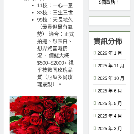
5個重點！
11枝：一心一意
33枝：三生三世
99枝：天長地久
（最貴但最有氣
勢） 適合：正式
資訊分佈
拍拖、想表白、
想畀驚喜嘅情
2026 年 1 月
況。 價錢大概
$500–$2000+ 視
2025 年 11 月
乎枝數同玫瑰品
質（厄瓜多爾玫
2025 年 10 月
瑰最靚）。
2025 年 6 月
2025 年 5 月
2025 年 4 月
2025 年 3 月