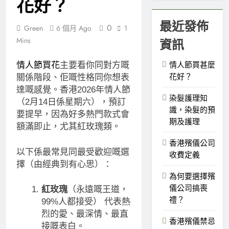
花好？
大考慮因素
1 年 Ago
最近發佈
0
Green
6 個月 Ago
1
Mins
資訊
情人節買甚麼
情人節買花
主要看你同對方嘅
花好？
關係階段、佢嘅性格同你想表
達嘅感覺。香港2026年情人節
染髮護理知
（2月14日係星期六），預訂
識，染髮的預
要提早，因為好多熱門款式會
期及護理
額滿即止，尤其紅玫瑰類。
香港殯儀公司
以下係最常見同最受歡迎嘅選
收費定義
擇（由經典到有心思）：
為何要選擇殯
儀公司搞喪
紅玫瑰
（永遠嘅王道，
禮？
99%人都接受） 代表熱
烈的愛、最深情、最直
香港殯儀禁忌
接嘅表白。