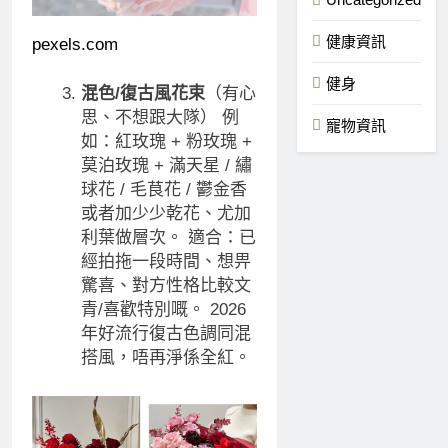
健康資訊
pexels.com
健身
混色/復古風花束
（有心
思、不想跟大隊） 例
寵物資訊
如：紅玫瑰 + 粉玫瑰 +
莫泊玫瑰 + 滿天星 / 繡
球花 / 毛茛花 / 鬱金香
或者加少少乾花、尤加
利葉做層次。 適合：已
經拍拖一段時間、想畀
驚喜、對方性格比較文
青/喜歡特別嘅。 2026
年好流行復古色調同混
搭風，唔再淨係全紅。