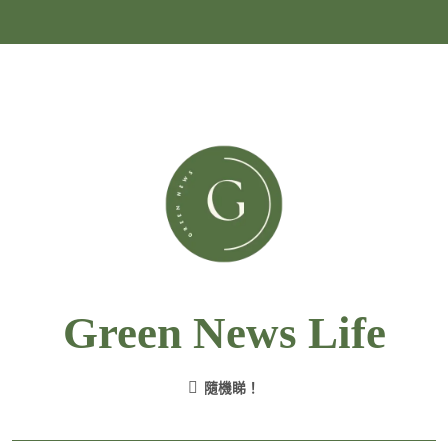
Skip
to
content
Green News Life
隨機睇！