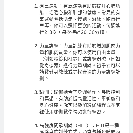
有氧運動：有氧運動有助於提升心肺功
能，增強心臟和肺部的健康。常見的有
氧運動包括快走、慢跑、游泳、騎自行
車等。你可以選擇喜歡的活動，每週進
行2-3次，每次持續20-30分鐘。
力量訓練：力量訓練有助於增加肌肉力
量和肌肉質量。你可以使用自由重量
（例如啞鈴和杠鈴）或訓練器械（例如
健身機器）進行力量訓練。初學者可以
請教健身教練或尋找合適的力量訓練計
劃。
瑜伽：瑜伽結合了身體動作、呼吸控制
和冥想，有助於提高靈活性、平衡感和
身心健康。你可以參加瑜伽課程或在家
裡使用瑜伽教學視頻進行練習。
高強度間歇訓練（HIIT）：HIIT是一種
高強度的訓練方式，通常包括短時間內