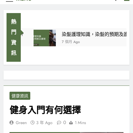
熱
門
甚麼花好？
染髮護理知識，染髮的預期及護理
7 個月 Ago
資
訊
健康資訊
健身入門有何選擇
0
Green
3 年 Ago
1 Mins