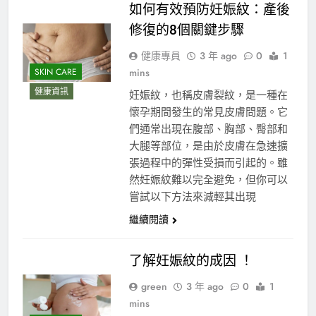
如何有效預防妊娠紋：產後
修復的8個關鍵步驟
健康專員
3 年 ago
0
1
mins
SKIN CARE
健康資訊
妊娠紋，也稱皮膚裂紋，是一種在
懷孕期間發生的常見皮膚問題。它
們通常出現在腹部、胸部、臀部和
大腿等部位，是由於皮膚在急速擴
張過程中的彈性受損而引起的。雖
然妊娠紋難以完全避免，但你可以
嘗試以下方法來減輕其出現
繼續閱讀
了解妊娠紋的成因 ！
green
3 年 ago
0
1
mins