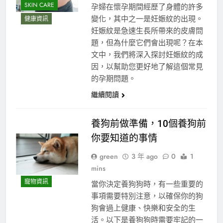
SKIN CARE
孕婦在懷孕期間經歷了身體的許多
變化，其中之一是妊娠紋的出現。
健康資訊
妊娠紋是急速生長所帶來的皮膚問
題，但為什麼它們會出現呢？在本
文中，我們將深入探討妊娠紋的成
因，以幫助您更好地了解這個常見
的孕期問題。
繼續閱讀
養狗前做準備，10個養狗前
你要知道的事情
green
3 年 ago
0
1
mins
寵物資訊
當你決定養狗狗時，有一些重要的
事項需要特別注意，以確保你的狗
狗會過上健康、快樂和安全的生
活。以下是養狗狗時需要牢記的一