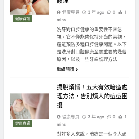
護理
健康專員
3 年 ago
0
1
健康資訊
mins
洗牙對口腔健康的重要性不容忽
視，它不僅能夠保持牙齒的美觀，
還能預防多種口腔健康問題。以下
是洗牙對口腔健康至關重要的幾個
原因，以及一些牙齒護理方法
繼續閱讀
擺脫煩惱！五大有效暗瘡處
理方法，告別煩人的痘痘困
擾
健康專員
3 年 ago
0
1
健康資訊
mins
對許多人來說，暗瘡是一個令人頭