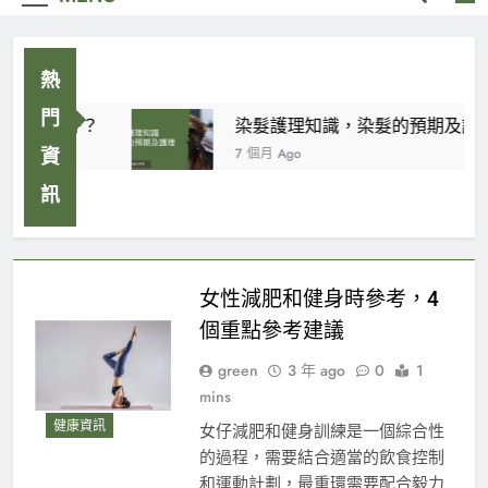
熱
門
甚麼花好？
染髮護理知識，染髮的預期及護理
7 個月 Ago
資
訊
女性減肥和健身時參考，4
個重點參考建議
green
3 年 ago
0
1
mins
健康資訊
女仔減肥和健身訓練是一個綜合性
的過程，需要結合適當的飲食控制
和運動計劃，最重環需要配合毅力